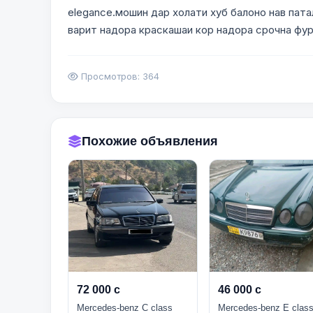
elegance.мошин дар холати хуб балоно нав пата
варит надора краскашаи кор надора срочна фу
Просмотров: 364
Похожие объявления
72 000 с
46 000 с
Mercedes-benz C class
Mercedes-benz E clas