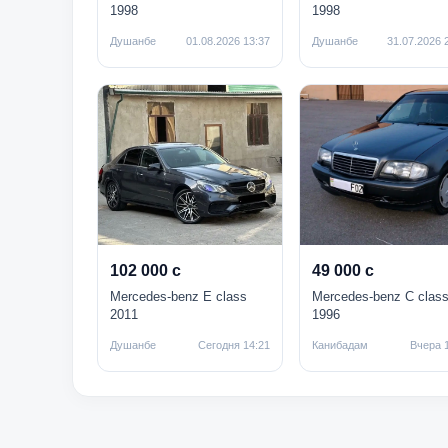
1998
1998
Душанбе
01.08.2026 13:37
Душанбе
31.07.2026 
102 000 с
49 000 с
Mercedes-benz E class
Mercedes-benz C clas
2011
1996
Душанбе
Сегодня 14:21
Канибадам
Вчера 