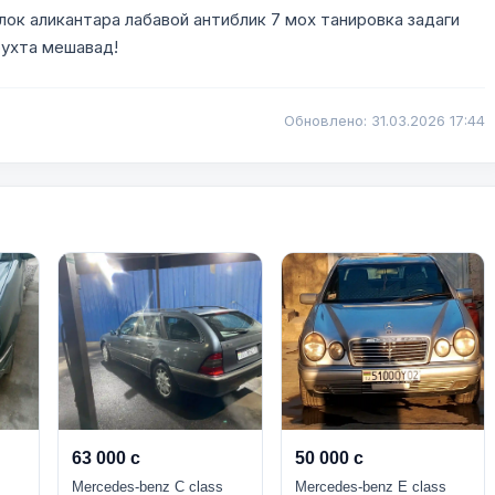
лок аликантара лабавой антиблик 7 мох танировка задаги
рухта мешавад!
Обновлено: 31.03.2026 17:44
63 000 с
50 000 с
s
Mercedes-benz C class
Mercedes-benz E class