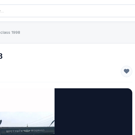
class 1998
8