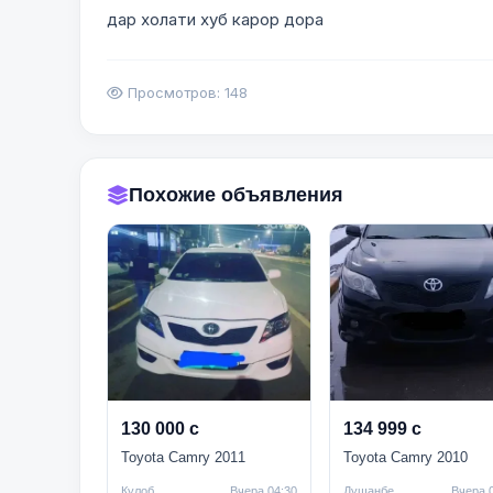
дар холати хуб карор дора
Просмотров: 148
Похожие объявления
130 000 с
134 999 с
Toyota Camry 2011
Toyota Camry 2010
Кулоб
Вчера 04:30
Душанбе
Вчера 