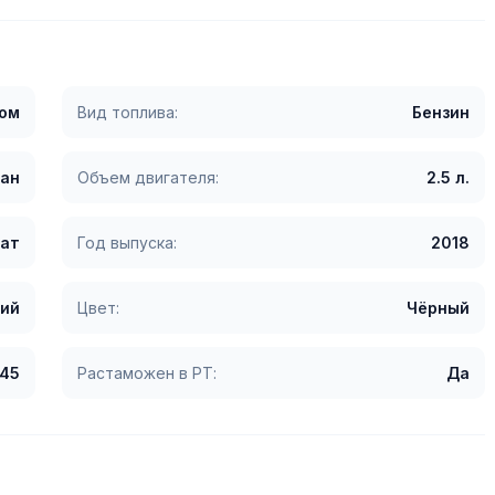
гом
Вид топлива:
Бензин
ан
Объем двигателя:
2.5 л.
ат
Год выпуска:
2018
ий
Цвет:
Чёрный
345
Растаможен в РТ:
Да