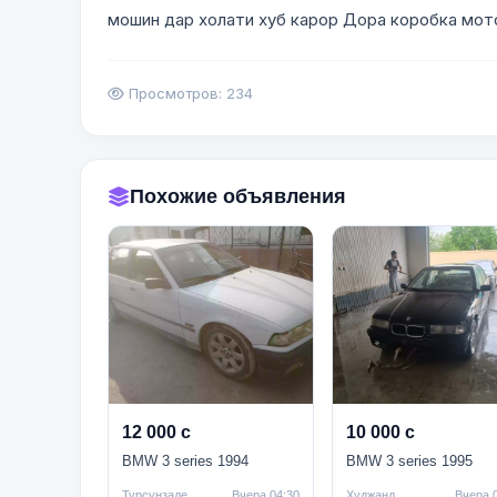
мошин дар холати хуб карор Дора коробка мото
Просмотров: 234
Похожие объявления
12 000 с
10 000 с
BMW 3 series 1994
BMW 3 series 1995
Турсунзаде
Вчера 04:30
Худжанд
Вчера 