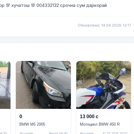
р 💯 хучатош 💯 004332132 срочна сум даркорай
Обновлено: 14.04.2026 13:17
0
13 000 с
BMW M5 2005
Мотоцикл BMW 450 R
04:30
Душанбе
Вчера 04:30
Душанбе
31.07.2026 20:02