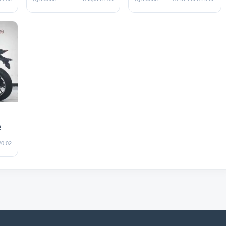
R
20:02