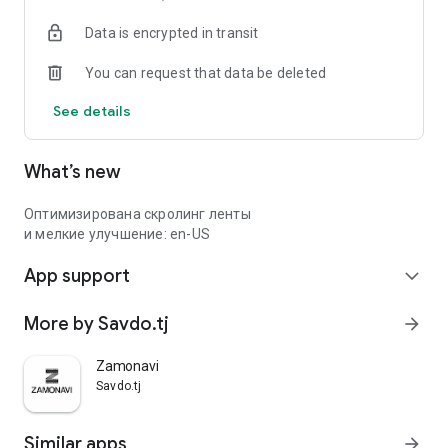
Data is encrypted in transit
You can request that data be deleted
See details
What’s new
Оптимизирована скролинг ленты
и мелкие улучшение: en-US
App support
expand_more
More by Savdo.tj
arrow_forward
Zamonavi
Savdo.tj
Similar apps
arrow_forward