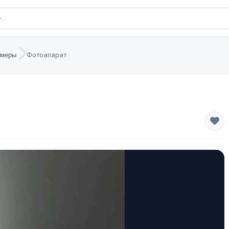
Фотоапарат
амеры