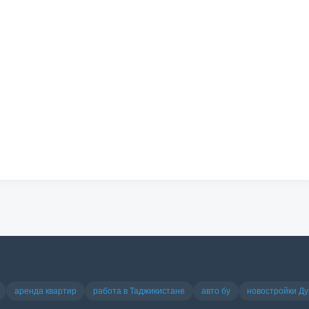
аренда квартир
работа в Таджикистане
авто бу
новостройки Д