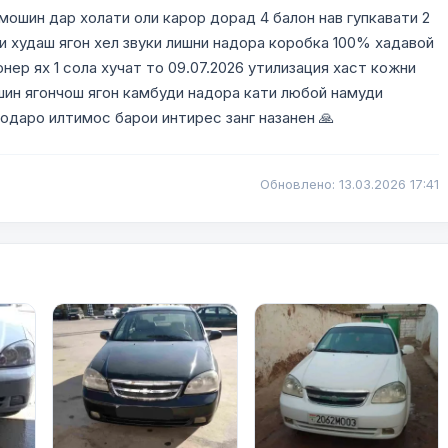
мошин дар холати оли карор дорад 4 балон нав гупкавати 2
и худаш ягон хел звуки лишни надора коробка 100% хадавой
ер ях 1 сола хучат то 09.07.2026 утилизация хаст кожни
шин ягончош ягон камбуди надора кати любой намуди
одаро илтимос барои интирес занг назанен 🙏
Обновлено: 13.03.2026 17:41