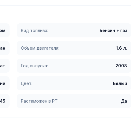
гом
Вид топлива:
Бензин + газ
ан
Объем двигателя:
1.6 л.
ат
Год выпуска:
2008
ий
Цвет:
Белый
345
Растаможен в РТ:
Да