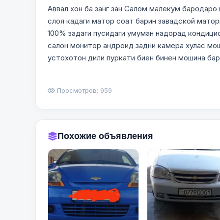
Аввал хон ба занг зан Салом малекум бародаро 
слоя кадаги матор соат барин завадской матор
100% задаги пусидаги умуман надорад кондицион
салон монитор андроид задни камера хулас мо
устохотон дили пуркати биен бинен мошина бар
Просмотров: 959
Похожие объявления