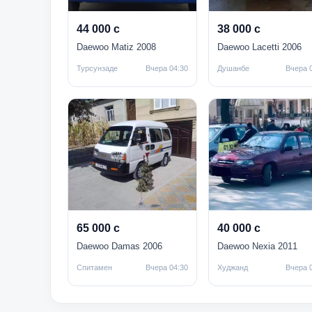
44 000 с
38 000 с
Daewoo Matiz 2008
Daewoo Lacetti 2006
Турсунзаде
Вчера 04:30
Душанбе
Вчера 
65 000 с
40 000 с
Daewoo Damas 2006
Daewoo Nexia 2011
Спитамен
Вчера 04:30
Худжанд
Вчера 