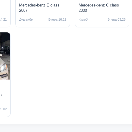
s
Mercedes-benz E class
Mercedes-benz C class
2007
2000
14:21
Душанбе
Вчера 16:22
Кулоб
Вчера 03:25
s
20:02