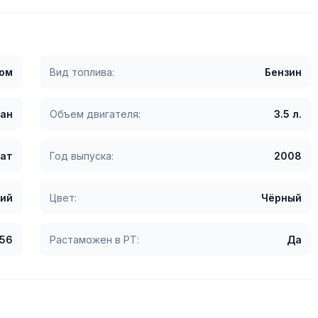
гом
Вид топлива:
Бензин
ан
Объем двигателя:
3.5 л.
ат
Год выпуска:
2008
ий
Цвет:
Чёрный
356
Растаможен в РТ:
Да