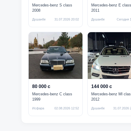
Mercedes-benz S class
Mercedes-benz E clas
2008
2011
Душанбе
31.07.2026 20:02
Душанбе
Сегодня 
80 000 с
144 000 с
Mercedes-benz C class
Mercedes-benz Ml clas
1999
2012
Исфара
02.08.2026 12:52
Душанбе
31.07.2026 