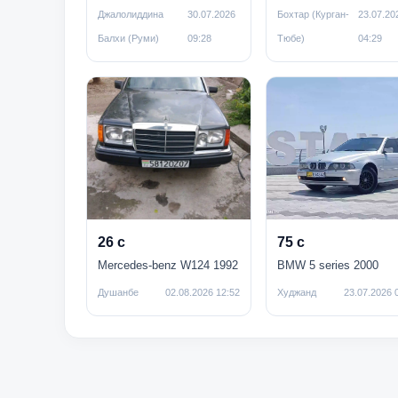
Джалолиддина
30.07.2026
Бохтар (Курган-
23.07.20
Балхи (Руми)
09:28
Тюбе)
04:29
26 с
75 с
Mercedes-benz W124 1992
BMW 5 series 2000
Душанбе
02.08.2026 12:52
Худжанд
23.07.2026 