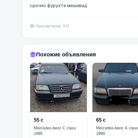
срочно фурухта мешавад
Просмотров: 517
Похожие объявления
55 с
65 с
Mercedes-benz C class
Mercedes-benz A clas
1995
1999