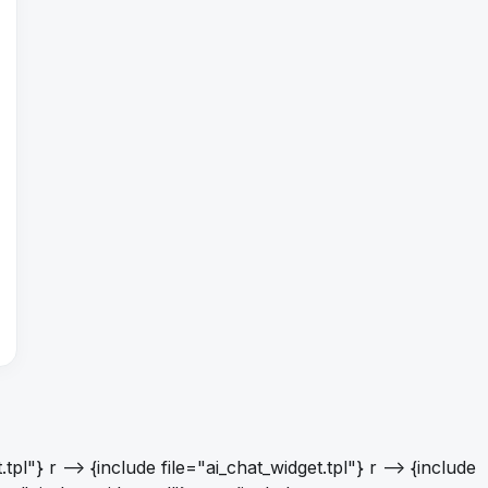
.tpl"} r -->
{include file="ai_chat_widget.tpl"}
r -->
{include