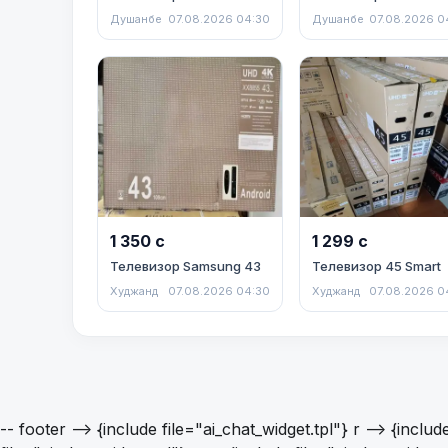
Душанбе
07.08.2026 04:30
Душанбе
07.08.2026 0
1 350 с
1 299 с
Телевизор Samsung 43
Телевизор 45 Smart
Худжанд
07.08.2026 04:30
Худжанд
07.08.2026 0
-- footer -->
{include file="ai_chat_widget.tpl"} r -->
{includ