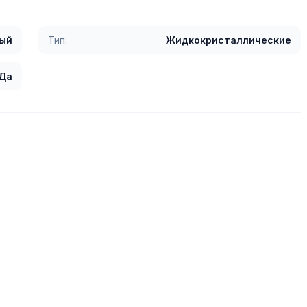
ый
Тип:
Жидкокристаллические
Да