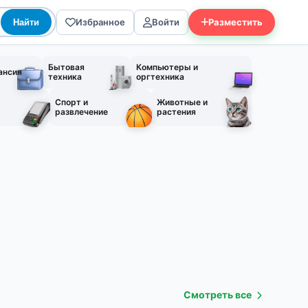
Избранное
Войти
Разместить
Найти
Бытовая
Компьютеры и
ансия
техника
оргтехника
Спорт и
Животные и
развлечение
растения
Смотреть все