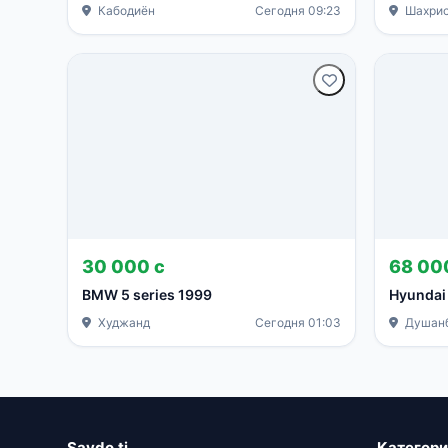
Кабодиён
Сегодня 09:23
Шахрис
30 000 с
68 00
BMW 5 series 1999
Hyundai
Худжанд
Сегодня 01:03
Душан
Savdo.tj
Категор