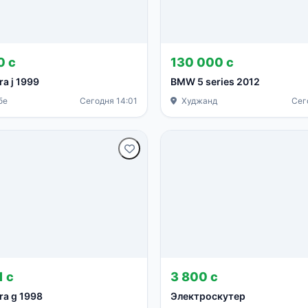
0 с
130 000 с
ra j 1999
BMW 5 series 2012
бе
Сегодня 14:01
Худжанд
Сег
1 с
3 800 с
ra g 1998
Электроскутер