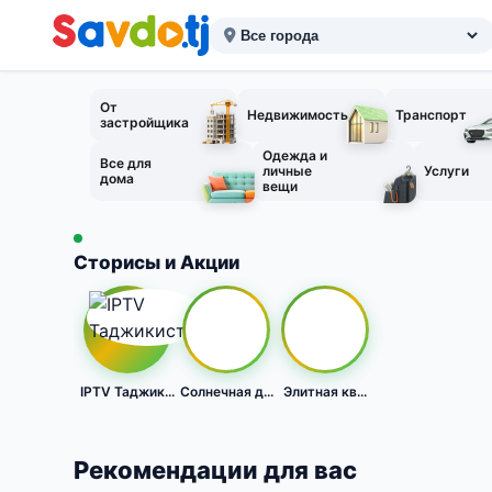
От
Недвижимость
Транспорт
застройщика
Одежда и
Все для
личные
Услуги
дома
вещи
Сторисы и Акции
IPTV Таджик...
Солнечная д...
Элитная кв...
Рекомендации для вас