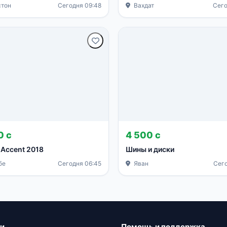
тон
Сегодня 09:48
Вахдат
Сего
0 с
4 500 с
 Accent 2018
Шины и диски
бе
Сегодня 06:45
Яван
Сего
ии
Помощь и поддержка