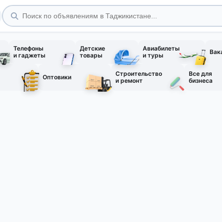
Телефоны
Детские
Авиабилеты
Вак
и гаджеты
товары
и туры
Строительство
Все для
Оптовики
и ремонт
бизнеса