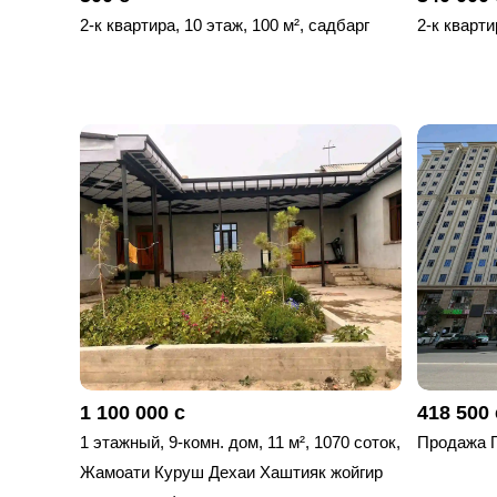
2-к квартира, 10 этаж, 100 м², садбарг
2-к кварти
1 100 000 с
418 500 
1 этажный, 9-комн. дом, 11 м², 1070 соток,
Продажа 
Жамоати Куруш Дехаи Хаштияк жойгир