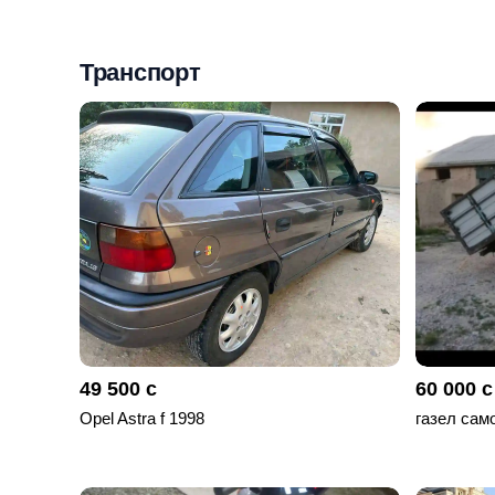
Мои
объявления
Транспорт
0
Избранные
объявления
0
На
модерации
0
Скрытые
объявления
49 500 с
60 000 с
0
Opel Astra f 1998
газел сам
Скрытые
0
Повторно