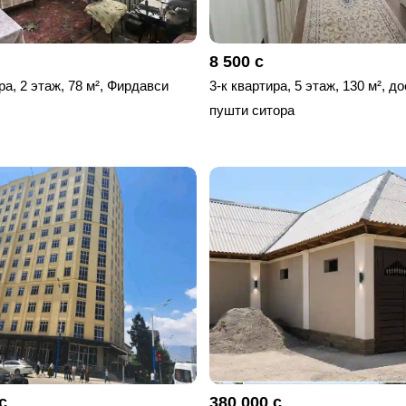
8 500 с
ра, 2 этаж, 78 м², Фирдавси
3-к квартира, 5 этаж, 130 м², д
пушти ситора
с
380 000 с