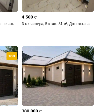
4 500 с
ос печать
3-к квартира, 5 этаж, 81 м², Дог тахтача
ТОП
380 000 с