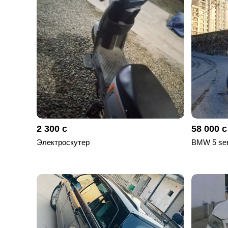
отправленные
объявления
0
Сделка
Настройки
аккаунта
Выйти
2 300 с
58 000 с
Электроскутер
BMW 5 ser