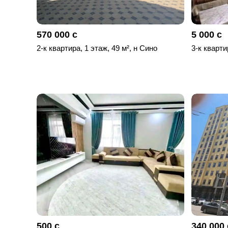
570 000 с
5 000 с
2-к квартира, 1 этаж, 49 м², н Сино
3-к кварти
500 с
340 000 