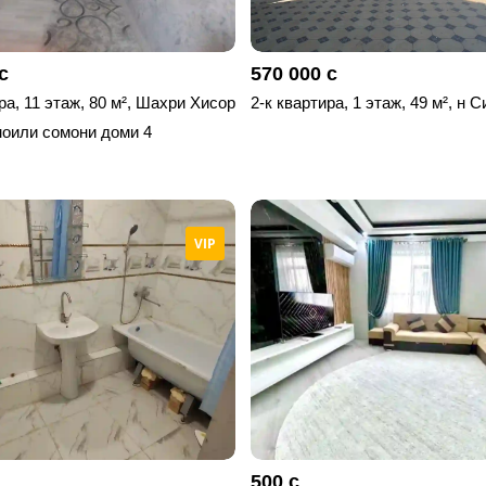
с
570 000 с
ра, 11 этаж, 80 м², Шахри Хисор
2-к квартира, 1 этаж, 49 м², н С
оили сомони доми 4
VIP
500 с