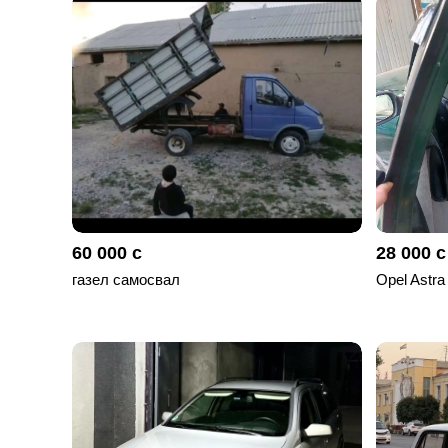
отправленные
объявления
0
Сделка
Настройки
аккаунта
Выйти
60 000 с
28 000 с
газел самосвал
Opel Astra