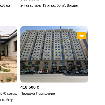
садбарг
2-к квартира, 13 этаж, 60 м², Ваҳдат
VIP
418 500 с
1070 соток,
Продажа Помишение
 жойгир