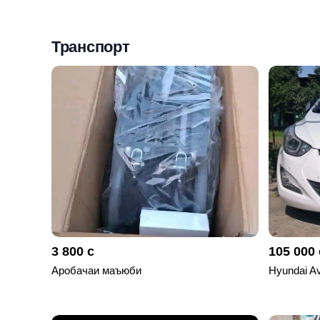
Мои
объявления
Транспорт
0
Избранные
объявления
0
На
модерации
0
Скрытые
объявления
3 800 с
105 000 
0
Аробачаи маъюби
Hyundai A
Скрытые
0
Повторно