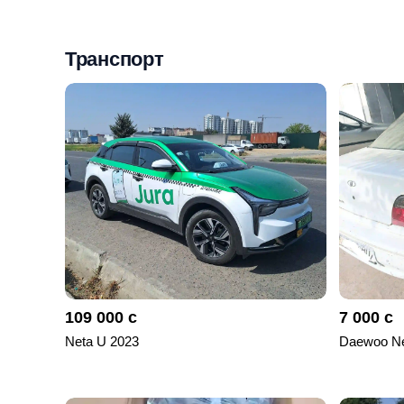
Мои
объявления
Транспорт
0
Избранные
объявления
0
На
модерации
0
Скрытые
объявления
109 000 с
7 000 с
0
Neta U 2023
Daewoo Ne
Скрытые
0
Повторно