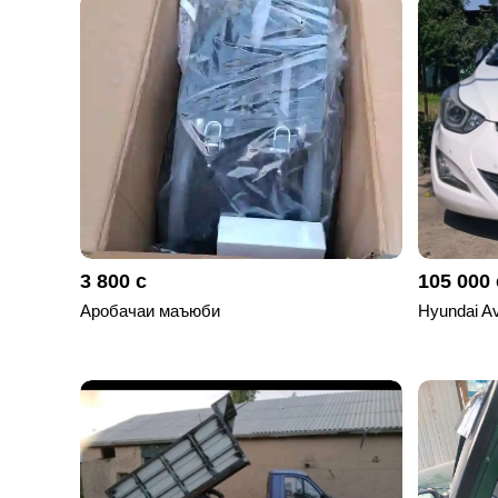
отправленные
объявления
0
Сделка
Настройки
аккаунта
Выйти
3 800 с
105 000 
Аробачаи маъюби
Hyundai A