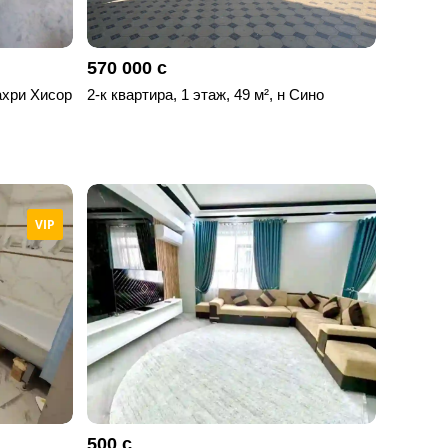
570 000 с
Шахри Хисор
2-к квартира, 1 этаж, 49 м², н Сино
VIP
500 с