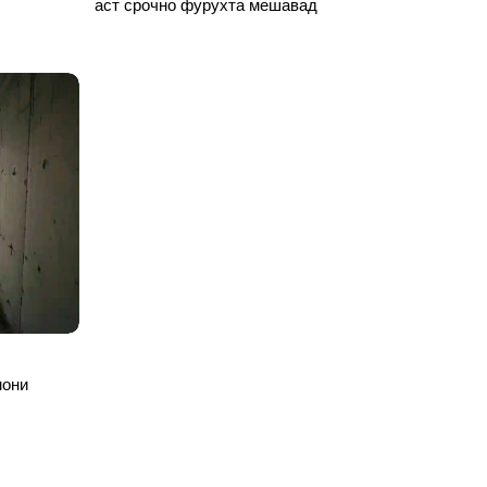
аст срочно фурухта мешавад
мони