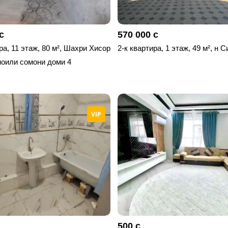
с
570 000 с
ра, 11 этаж, 80 м², Шахри Хисор
2-к квартира, 1 этаж, 49 м², н С
оили сомони доми 4
VIP
500 с