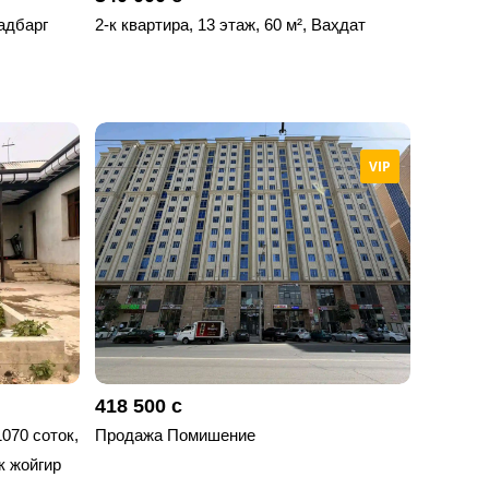
садбарг
2-к квартира, 13 этаж, 60 м², Ваҳдат
VIP
418 500 с
1070 соток,
Продажа Помишение
 жойгир