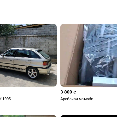
3 800 с
 f 1995
Аробачаи маъюби