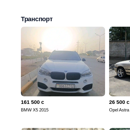
Мои
объявления
Транспорт
0
Избранные
объявления
0
На
модерации
0
Скрытые
объявления
161 500 с
26 500 с
0
BMW X5 2015
Opel Astra
Скрытые
0
Повторно