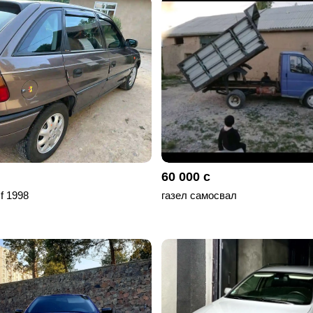
60 000 с
 f 1998
газел самосвал