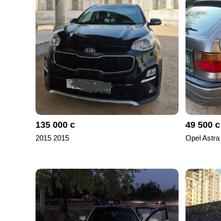
отправленные
объявления
0
Сделка
Настройки
аккаунта
Выйти
135 000 с
49 500 с
2015 2015
Opel Astra