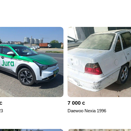
с
7 000 с
23
Daewoo Nexia 1996