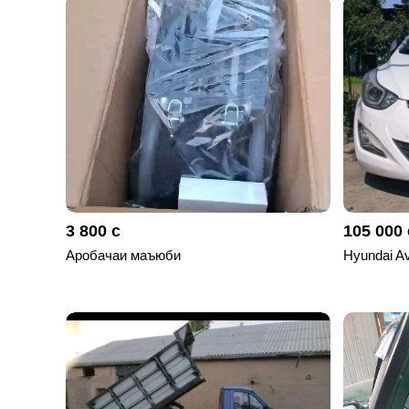
отправленные
объявления
0
Сделка
Настройки
аккаунта
Выйти
3 800 с
105 000 
Аробачаи маъюби
Hyundai A