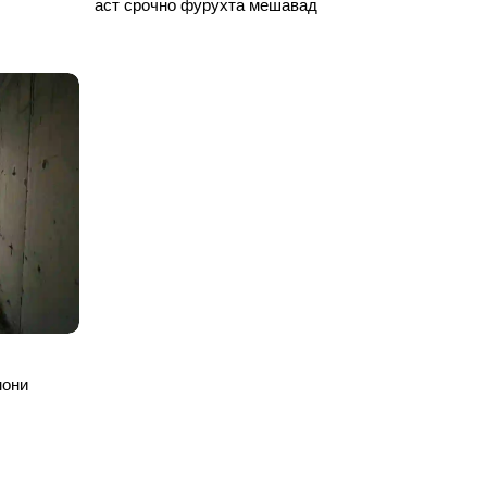
аст срочно фурухта мешавад
мони