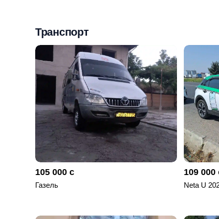
Мои
объявления
Транспорт
0
Избранные
объявления
0
На
модерации
0
Скрытые
объявления
105 000 с
109 000 
0
Газель
Neta U 20
Скрытые
0
Повторно