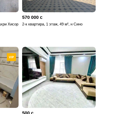
570 000 с
Шахри Хисор
2-к квартира, 1 этаж, 49 м², н Сино
VIP
500 с