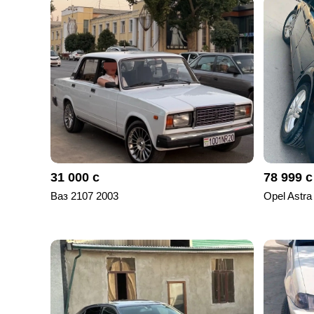
отправленные
объявления
0
Сделка
Настройки
аккаунта
Выйти
31 000 с
78 999 с
Ваз 2107 2003
Opel Astra