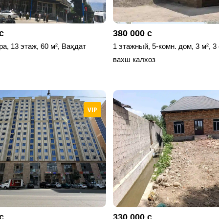
с
380 000 с
ра, 13 этаж, 60 м², Ваҳдат
1 этажный, 5-комн. дом, 3 м², 3
вахш калхоз
VIP
с
330 000 с