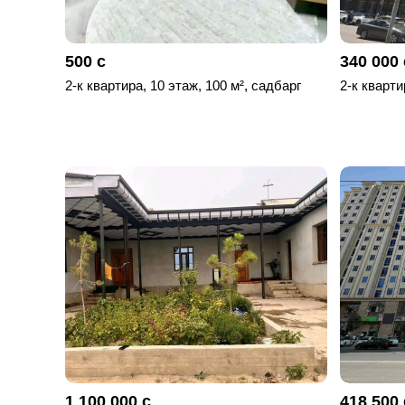
500 с
340 000 
2-к квартира, 10 этаж, 100 м², садбарг
2-к кварти
1 100 000 с
418 500 