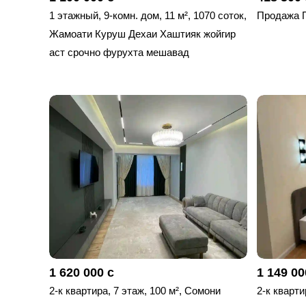
1 этажный, 9-комн. дом, 11 м², 1070 соток,
Продажа 
Жамоати Куруш Дехаи Хаштияк жойгир
аст срочно фурухта мешавад
1 620 000 с
1 149 00
2-к квартира, 7 этаж, 100 м², Сомони
2-к кварти