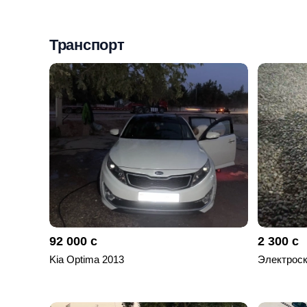
Мои
объявления
Транспорт
0
Избранные
объявления
0
На
модерации
0
Скрытые
объявления
92 000 с
2 300 с
0
Kia Optima 2013
Электроск
Скрытые
0
Повторно