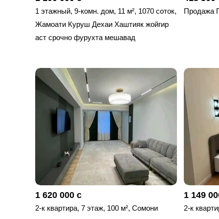
1 этажный, 9-комн. дом, 11 м², 1070 соток,
Продажа 
Жамоати Куруш Дехаи Хаштияк жойгир
аст срочно фурухта мешавад
1 620 000 с
1 149 00
2-к квартира, 7 этаж, 100 м², Сомони
2-к кварти