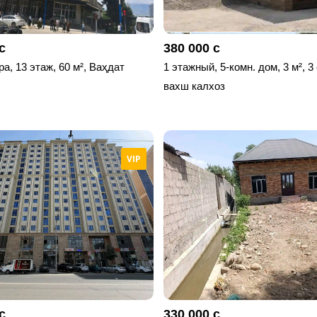
с
380 000 с
ра, 13 этаж, 60 м², Ваҳдат
1 этажный, 5-комн. дом, 3 м², 3
вахш калхоз
VIP
с
330 000 с