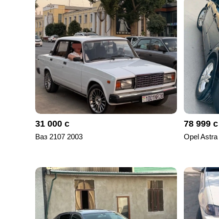
отправленные
объявления
0
Сделка
Настройки
аккаунта
Выйти
31 000 с
78 999 с
Ваз 2107 2003
Opel Astra