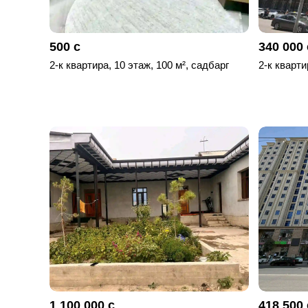
500 с
340 000 
2-к квартира, 10 этаж, 100 м², садбарг
2-к кварти
1 100 000 с
418 500 