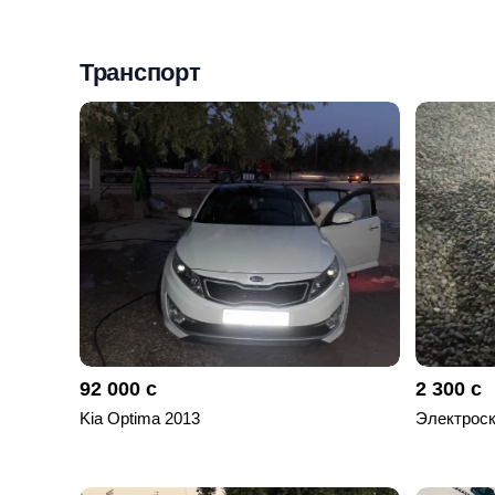
Мои
объявления
Транспорт
0
Избранные
объявления
0
На
модерации
0
Скрытые
объявления
92 000 с
2 300 с
0
Kia Optima 2013
Электроск
Скрытые
0
Повторно