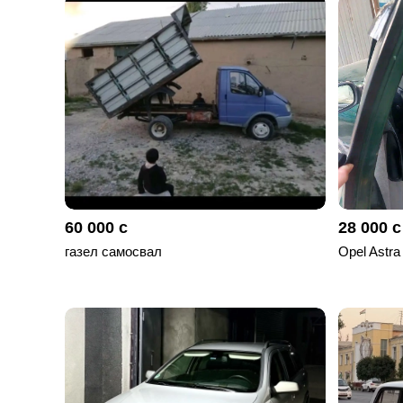
отправленные
объявления
0
Сделка
Настройки
аккаунта
Выйти
60 000 с
28 000 с
газел самосвал
Opel Astra