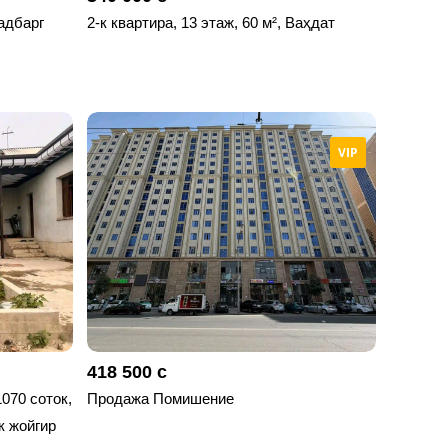
садбарг
2-к квартира, 13 этаж, 60 м², Ваҳдат
VIP
418 500 с
1070 соток,
Продажа Помишение
 жойгир