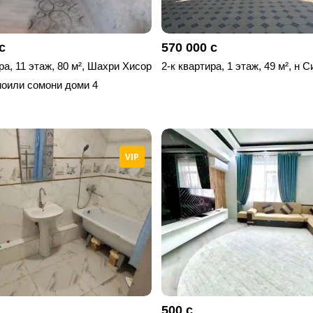
с
570 000 с
ра, 11 этаж, 80 м², Шахри Хисор
2-к квартира, 1 этаж, 49 м², н С
оили сомони доми 4
VIP
500 с