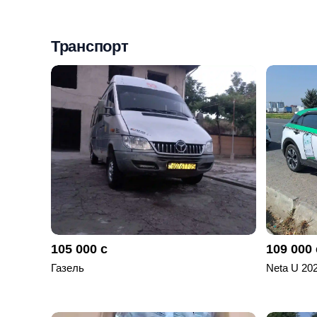
Мои
объявления
Транспорт
0
Избранные
объявления
0
На
модерации
0
Скрытые
объявления
105 000 с
109 000 
0
Газель
Neta U 20
Скрытые
0
Повторно