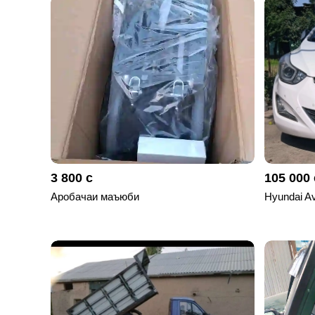
отправленные
объявления
0
Сделка
Настройки
аккаунта
Выйти
3 800 с
105 000 
Аробачаи маъюби
Hyundai A