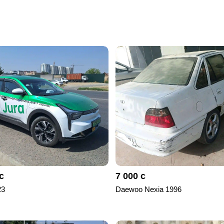
с
7 000 с
23
Daewoo Nexia 1996