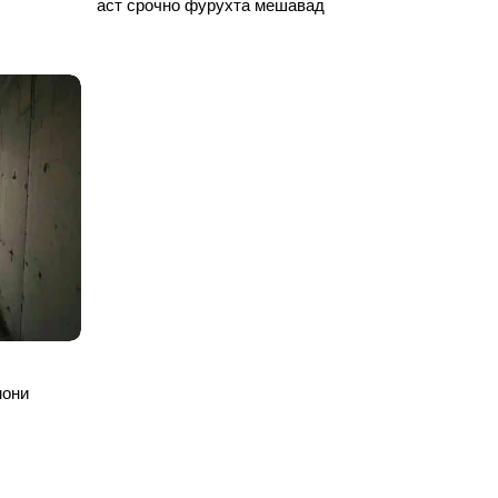
аст срочно фурухта мешавад
мони