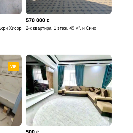
570 000 с
Шахри Хисор
2-к квартира, 1 этаж, 49 м², н Сино
VIP
500 с